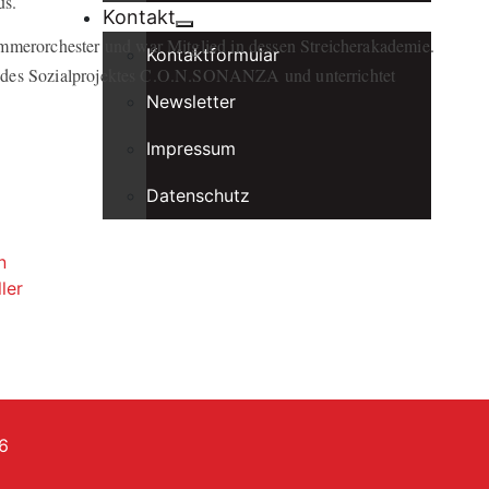
us.
Kontakt
mmerorchester und war Mitglied in dessen Streicherakademie.
Kontaktformular
Teil des Sozialprojektes C.O.N.SONANZA und unterrichtet
Newsletter
Impressum
Datenschutz
n
ler
6