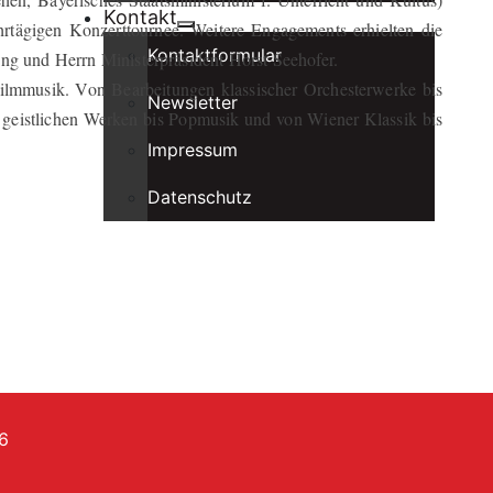
Kontakt
rtägigen Konzerttournee. Weitere Engagements erhielten die
Kontaktformular
ung und Herrn Ministerpräsident Horst Seehofer.
ilmmusik. Von Bearbeitungen klassischer Orchesterwerke bis
Newsletter
 geistlichen Werken bis Popmusik und von Wiener Klassik bis
Impressum
Datenschutz
6