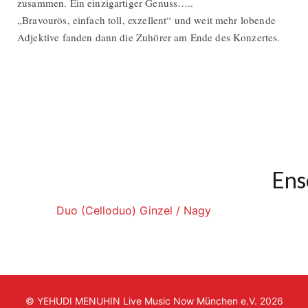
zusammen. Ein einzigartiger Genuss…..
„Bravourös, einfach toll, exzellent“ und weit mehr lobende
Adjektive fanden dann die Zuhörer am Ende des Konzertes.
Ens
Duo (Celloduo) Ginzel / Nagy
© YEHUDI MENUHIN Live Music Now München e.V. 2026