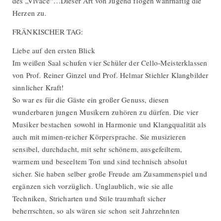
des „Vivace“…Dieser Art von Jugend flogen wahrhaftig die
Herzen zu.
FRÄNKISCHER TAG:
Liebe auf den ersten Blick
Im weißen Saal schufen vier Schüler der Cello-Meisterklassen
von Prof. Reiner Ginzel und Prof. Helmar Stiehler Klangbilder
sinnlicher Kraft!
So war es für die Gäste ein großer Genuss, diesen
wunderbaren jungen Musikern zuhören zu dürfen. Die vier
Musiker bestachen sowohl in Harmonie und Klangqualität als
auch mit mimen-reicher Körpersprache. Sie musizieren
sensibel, durchdacht, mit sehr schönem, ausgefeiltem,
warmem und beseeltem Ton und sind technisch absolut
sicher. Sie haben selber große Freude am Zusammenspiel und
ergänzen sich vorzüglich. Unglaublich, wie sie alle
Techniken, Stricharten und Stile traumhaft sicher
beherrschten, so als wären sie schon seit Jahrzehnten