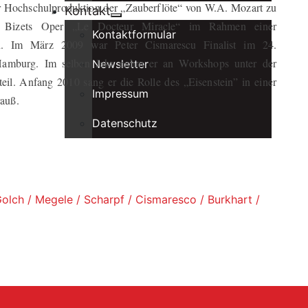
er Hochschulproduktion der „Zauberflöte“ von W.A. Mozart zu
Kontakt
in Bizets Oper „Le Docteur Miracle“ im Rahmen einer
Kontaktformular
n. Im März 2009 war Peter Cismarescu Finalist im 24.
n Hamburg. Im selben Jahr nahm er an Workshops unter der
Newsletter
eil. Anfang 2010 sang er die Rolle des „Eisenstein” in einer
Impressum
auß.
Datenschutz
Golch / Megele / Scharpf / Cismaresco / Burkhart /