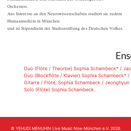
Orchesters.
Aus Interesse an den Neurowissenschaften studiert sie zudem
Humanmedizin in München
und ist Stipendiatin der Studienstiftung des Deutschen Volkes.
Ens
Duo (Flöte / Theorbe) Sophia Schambeck* / Ja
Duo (Blockflöte / Klavier) Sophia Schambeck* /
Gitarre / Flöte, Sophia Schambeck / Jeonghyun
Solo (Flöte) Sophia Schambeck
© YEHUDI MENUHIN Live Music Now München e.V. 2026