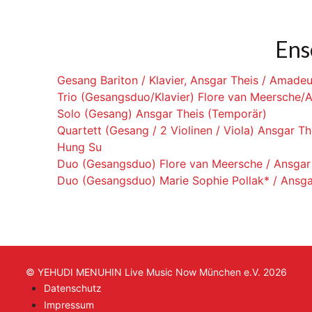
Ens
Gesang Bariton / Klavier, Ansgar Theis / Amade
Trio (Gesangsduo/Klavier) Flore van Meersche/
Solo (Gesang) Ansgar Theis (Temporär)
Quartett (Gesang / 2 Violinen / Viola) Ansgar T
Hung Su
Duo (Gesangsduo) Flore van Meersche / Ansgar
Duo (Gesangsduo) Marie Sophie Pollak* / Ansga
© YEHUDI MENUHIN Live Music Now München e.V. 2026
Datenschutz
Impressum