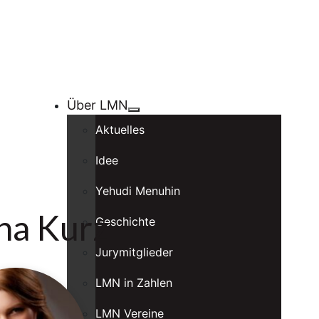
Über LMN
Aktuelles
Idee
Yehudi Menuhin
na Kurz
Geschichte
Jurymitglieder
LMN in Zahlen
LMN Vereine