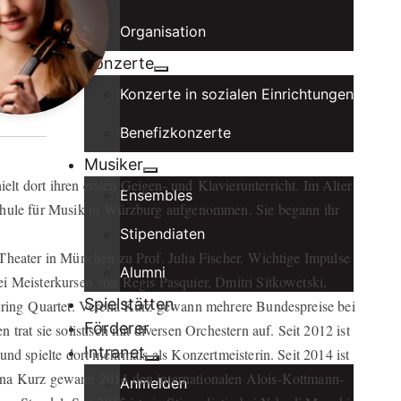
Organisation
Konzerte
Konzerte in sozialen Einrichtungen
Benefizkonzerte
Musiker
t dort ihren ersten Geigen- und Klavierunterricht. Im Alter
Ensembles
schule für Musik in Würzburg aufgenommen. Sie begann ihr
Stipendiaten
Theater in München zu Prof. Julia Fischer. Wichtige Impulse
Alumni
i Meisterkursen von Regis Pasquier, Dmitri Sitkowetski,
Spielstätten
String Quartet. Verena Kurz gewann mehrere Bundespreise bei
Förderer
trat sie solistisch mit diversen Orchestern auf. Seit 2012 ist
Intranet
nd spielte dort mehrmals als Konzertmeisterin. Seit 2014 ist
ena Kurz gewann 2014 den internationalen Alois-Kottmann-
Anmelden