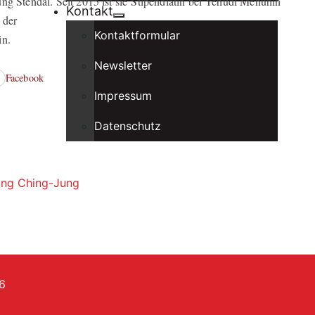
ng Stendal. Seit 2015 ist sie Stipendiatin bei Yehudi Menuhin
Kontakt
 der
Kontaktformular
in.
Newsletter
Facebook
Impressum
Datenschutz
hung Ching-Jung
6