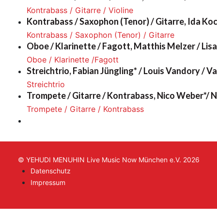
Kontrabass / Gitarre / Violine
Kontrabass / Saxophon (Tenor) / Gitarre, Ida Koc
Kontrabass / Saxophon (Tenor) / Gitarre
Oboe / Klarinette / Fagott, Matthis Melzer / Lis
Oboe / Klarinette /Fagott
Streichtrio, Fabian Jüngling* / Louis Vandory / V
Streichtrio
Trompete / Gitarre / Kontrabass, Nico Weber*/ N
Trompete / Gitarre / Kontrabass
© YEHUDI MENUHIN Live Music Now München e.V. 2026
Datenschutz
Impressum