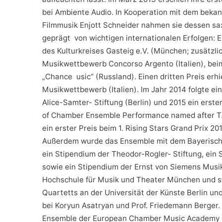
bei Ambiente Audio. In Kooperation mit dem beka
Filmmusik Enjott Schneider nahmen sie dessen sa
geprägt von wichtigen internationalen Erfolgen: 
des Kulturkreises Gasteig e.V. (München; zusätzli
Musikwettbewerb Concorso Argento (Italien), beim 
„Chance usic“ (Russland). Einen dritten Preis erhi
Musikwettbewerb (Italien). Im Jahr 2014 folgte 
Alice-Samter- Stiftung (Berlin) und 2015 ein erster
of Chamber Ensemble Performance named after T.
ein erster Preis beim 1. Rising Stars Grand Prix 20
Außerdem wurde das Ensemble mit dem Bayerische
ein Stipendium der Theodor-Rogler- Stiftung, ei
sowie ein Stipendium der Ernst von Siemens Musik
Hochschule für Musik und Theater München und s
Quartetts an der Universität der Künste Berlin u
bei Koryun Asatryan und Prof. Friedemann Berger. 
Ensemble der European Chamber Music Academy (EC