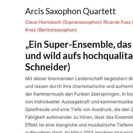
Arcis Saxophon Quartett
Claus Hierluksch (Sopransaxophon)
Ricarda Fuss 
Knez (Baritonsaxophon)
„Ein Super-Ensemble, das 
und wild aufs hochqualitat
Schneider)
Mit dieser brennenden Leidenschaft begeistern d
und lassen durch ihre charismatische und authent
der Kammermusik den Funken überspringen. In hoch
von individueller Aussagekraft und kammermusikal
Spielfreude und eine Tiefe von Ausdruck, die den
Fähigkeit aufeinander zu hören, lässt das Ensemb
Effekt ist eine klangliche und musikalische Tief
aufleuchten lässt. Im März 2013 erschien ihre ers