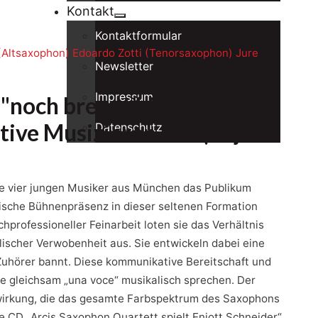
Kontakt
Kontaktformular
(Altsaxophon)
Edoardo Zotti (Tenorsaxophon)
Jure
Newsletter
Impressum
"noch brennt", innovativ
ive Musizieren ist.“ (Enjott
Datenschutz
ie vier jungen Musiker aus München das Publikum
ische Bühnenpräsenz in dieser seltenen Formation
professioneller Feinarbeit loten sie das Verhältnis
ischer Verwobenheit aus. Sie entwickeln dabei eine
 Zuhörer bannt. Diese kommunikative Bereitschaft und
le gleichsam „una voce“ musikalisch sprechen. Der
enwirkung, die das gesamte Farbspektrum des Saxophons
te CD „Arcis Saxophon Quartett spielt Enjott Schneider“