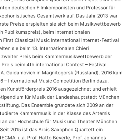
nnten deutschen Filmkomponisten und Professor für
xophonistisches Gesamtwerk auf. Das Jahr 2013 war
Erste Preise erspielten sie sich beim Musikwettbewerb
ch Publikumspreis), beim Internationalen
First Classical Music International Internet-Festival
elten sie beim 13. Internationalen Chieri
ein zweiter Preis beim Kammermusikwettbewerb der
 Preis beim 4th international Contest – Festival
A. Gaidamovich in Magnitogorsk (Russland). 2016 kam
16 – International Music Competition Berlin dazu.
n Kunstförderpreis 2016 ausgezeichnet und erhielt
n Stipendium für Musik der Landeshauptstadt München
stiftung. Das Ensemble gründete sich 2009 an der
tudierte Kammermusik in der Klasse des Artemis
nd an der Hochschule für Musik und Theater München
Seit 2015 ist das Arcis Saxophon Quartett ein
MA, u.a. Prof. Hatto Beyerle, Prof. Johannes