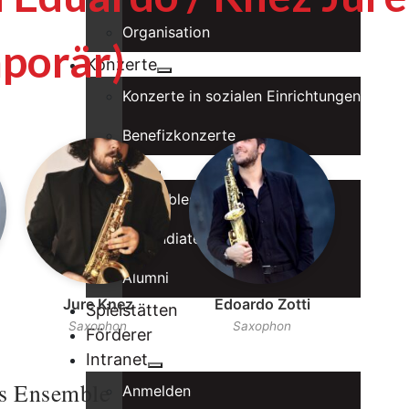
Organisation
porär)
Konzerte
Konzerte in sozialen Einrichtungen
Benefizkonzerte
Musiker
Ensembles
Stipendiaten
Alumni
Jure Knez
Edoardo Zotti
Spielstätten
Saxophon
Saxophon
Förderer
Intranet
s Ensemble
Anmelden