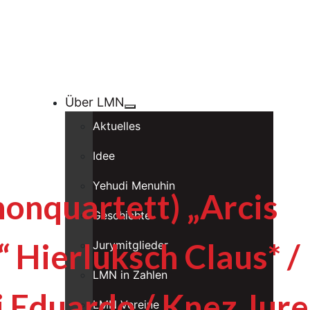
Über LMN
Aktuelles
Idee
Yehudi Menuhin
onquartett) „Arcis
Geschichte
 Hierluksch Claus* /
Jurymitglieder
LMN in Zahlen
i Eduardo / Knez Jure
LMN Vereine