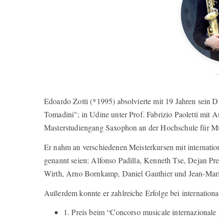
Edoardo Zotti (*1995) absolvierte mit 19 Jahren sei
Tomadini"; in Udine unter Prof. Fabrizio Paoletti mit 
Masterstudiengang Saxophon an der Hochschule für M
Er nahm an verschiedenen Meisterkursen mit internatio
genannt seien: Alfonso Padilla, Kenneth Tse, Dejan Pr
Wirth, Arno Bornkamp, Daniel Gauthier und Jean-Mar
Außerdem konnte er zahlreiche Erfolge bei internation
1. Preis beim “Concorso musicale internazionale p