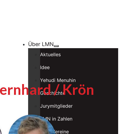
Über LMN
Aktuelles
Idee
Yehudi Menuhin
ernhard / Krön
Geschichte
Jurymitglieder
LMN in Zahlen
LMN Vereine