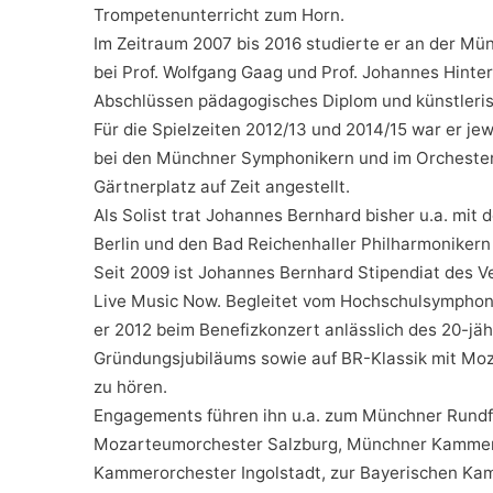
Trompetenunterricht zum Horn.
Im Zeitraum 2007 bis 2016 studierte er an der M
bei Prof. Wolfgang Gaag und Prof. Johannes Hinter
Abschlüssen pädagogisches Diplom und künstleris
Für die Spielzeiten 2012/13 und 2014/15 war er jew
bei den Münchner Symphonikern und im Orchester
Gärtnerplatz auf Zeit angestellt.
Als Solist trat Johannes Bernhard bisher u.a. mi
Berlin und den Bad Reichenhaller Philharmonikern 
Seit 2009 ist Johannes Bernhard Stipendiat des
Live Music Now. Begleitet vom Hochschulsympho
er 2012 beim Benefizkonzert anlässlich des 20-jäh
Gründungsjubiläums sowie auf BR-Klassik mit Moz
zu hören.
Engagements führen ihn u.a. zum Münchner Rundf
Mozarteumorchester Salzburg, Münchner Kammer
Kammerorchester Ingolstadt, zur Bayerischen Ka