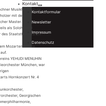
Kontakt
ünchner Musikhochschule
Kontaktformular
holzer mit den
cher Master.
Newsletter
eils als Solohornist
Impressum
 des Staatstheaters am
Datenschutz
t dem Mozartensemble
auf.
 Vereins YEHUDI MENUHIN
nieorchester München, war
rigen
arts Hornkonzert Nr. 4
unkorchester,
orchester, Georgischen
mmerphilharmonie,