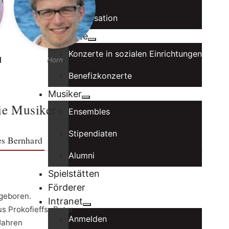
Organisation
Konzerte
Konzerte in sozialen Einrichtungen
d
Horn
Benefizkonzerte
Musiker
ie Musiker
Ensembles
Stipendiaten
es Bernhard
Alumni
Spielstätten
Förderer
geboren.
Intranet
s Prokofieffs „Peter
Anmelden
Jahren