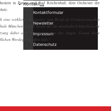
chestern in Passau und Bad Reichenhall, dem Orchester der
Kontakt
latz.
Kontaktformular
ch eine wirkliche Alternative zum Beruf als Orchestermusiker
Newsletter
hule München schafft Raum für die musikalisch-künstlerische
setzung dabei aber keineswegs aus den Augen. Genau diese
Impressum
uflichen Werdegänge offen hält.“
Datenschutz