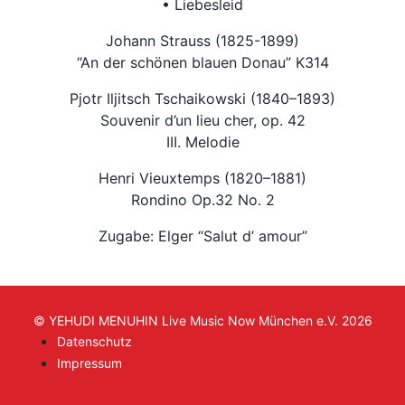
• Liebesleid
Johann Strauss (1825-1899)
“An der schönen blauen Donau” K314
Pjotr Iljitsch Tschaikowski (1840–1893)
Souvenir d’un lieu cher, op. 42
III. Melodie
Henri Vieuxtemps (1820–1881)
Rondino Op.32 No. 2
Zugabe: Elger “Salut d’ amour”
© YEHUDI MENUHIN Live Music Now München e.V. 2026
Datenschutz
Impressum