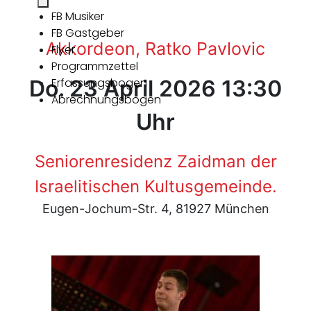
FB Musiker
FB Gastgeber
Akkordeon, Ratko Pavlovic
Flyer
Programmzettel
Do. 23 April 2026 13:30
Erfassungsbogen
Abrechnungsbogen
Uhr
Seniorenresidenz Zaidman der
Israelitischen Kultusgemeinde.
Eugen-Jochum-Str. 4, 81927 München