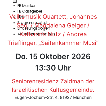
FB Musiker
FB Gastgeber
Volksmusik Quartett, Johannes
Flyer
Programmzettel
Segl / Magdalena Geiger /
Erfassungsbogen
Katharina Nutz / Andrea
Abrechnungsbogen
Trieflinger, „Saitenkammer Musi“
Do. 15 Oktober 2026
13:30 Uhr
Seniorenresidenz Zaidman der
Israelitischen Kultusgemeinde.
Eugen-Jochum-Str. 4, 81927 München