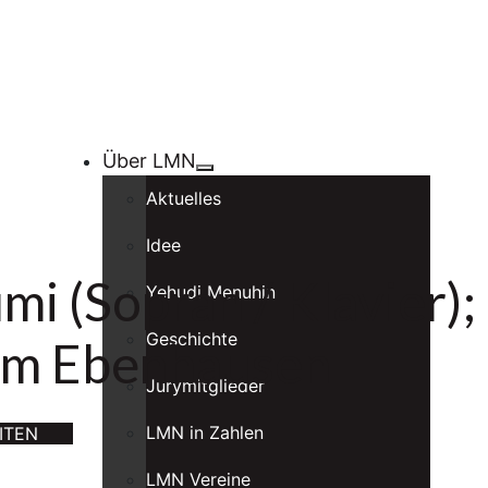
Über LMN
Aktuelles
Idee
i (Sopran / Klavier);
Yehudi Menuhin
Geschichte
eim Ebenhausen
Jurymitglieder
LMN in Zahlen
ITEN
LMN Vereine