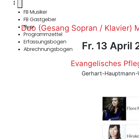
FB Musiker
FB Gastgeber
Duo (Gesang Sopran / Klavier) 
Flyer
Programmzettel
Erfassungsbogen
Fr. 13 April
Abrechnungsbogen
Evangelisches Pfl
Gerhart-Hauptmann-