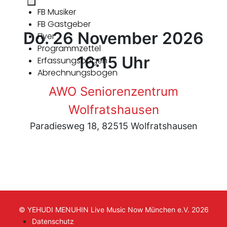
FB Musiker
FB Gastgeber
Do. 26 November 2026
Flyer
Programmzettel
16:15 Uhr
Erfassungsbogen
Abrechnungsbogen
AWO Seniorenzentrum
Wolfratshausen
Paradiesweg 18, 82515 Wolfratshausen
© YEHUDI MENUHIN Live Music Now München e.V. 2026
Datenschutz