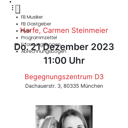
FB Musiker
FB Gastgeber
Harfe, Carmen Steinmeier
Flyer
Programmzettel
Do. 21 Dezember 2023
Erfassungsbogen
Abrechnungsbogen
11:00 Uhr
Begegnungszentrum D3
Dachauerstr. 3, 80335 München