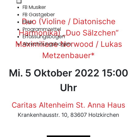
FB Musiker
FB Gastgeber
Duo (Violine / Diatonische
Flyer
Programmzettel
Harmonika) „Duo Sälzchen“
Erfassungsbogen
Maximiliane Norwood / Lukas
Abrechnungsbogen
Metzenbauer*
Mi. 5 Oktober 2022 15:00
Uhr
Caritas Altenheim St. Anna Haus
Krankenhausstr. 10, 83607 Holzkirchen