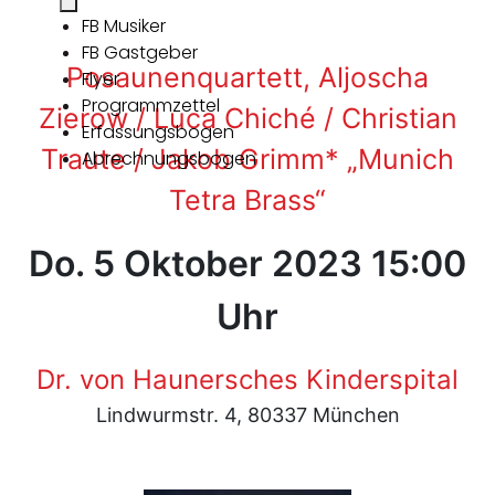
FB Musiker
FB Gastgeber
Posaunenquartett, Aljoscha
Flyer
Programmzettel
Zierow / Luca Chiché / Christian
Erfassungsbogen
Traute / Jakob Grimm* „Munich
Abrechnungsbogen
Tetra Brass“
Do. 5 Oktober 2023 15:00
Uhr
Dr. von Haunersches Kinderspital
Lindwurmstr. 4, 80337 München