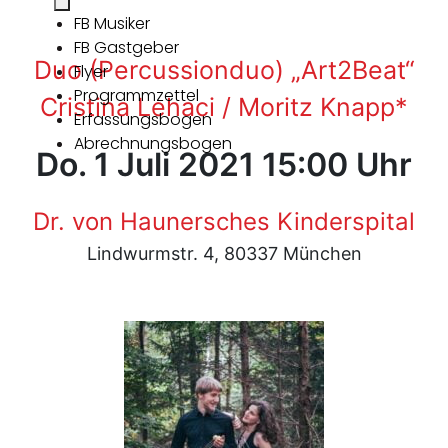
FB Musiker
FB Gastgeber
Duo (Percussionduo) „Art2Beat“
Flyer
Programmzettel
Cristina Lehaci / Moritz Knapp*
Erfassungsbogen
Abrechnungsbogen
Do. 1 Juli 2021 15:00 Uhr
Dr. von Haunersches Kinderspital
Lindwurmstr. 4, 80337 München