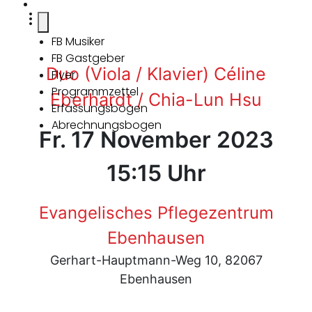
FB Musiker
FB Gastgeber
Duo (Viola / Klavier) Céline
Flyer
Programmzettel
Eberhardt / Chia-Lun Hsu
Erfassungsbogen
Abrechnungsbogen
Fr. 17 November 2023
15:15 Uhr
Evangelisches Pflegezentrum
Ebenhausen
Gerhart-Hauptmann-Weg 10, 82067
Ebenhausen