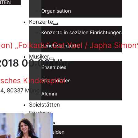
ITEN
Organisation
Konzerte
Konzerte in sozialen Einrichtungen
on) „Folkadu“ Gat Yael / Japha Simon
Benefizkonzerte
Musiker
2018 00:00 Uhr
Ensembles
sches Kinderspital
Stipendiaten
 4, 80337 München
Alumni
Spielstätten
Förderer
Intranet
Anmelden