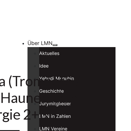
Über LMN
Aktuelles
Idee
a (Trompete /
Yehudi Menuhin
Geschichte
n Haunersches
Jurymitglieder
rgie 2+3
LMN in Zahlen
LMN Vereine