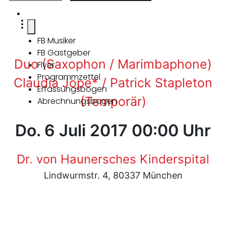
FB Musiker
FB Gastgeber
Duo (Saxophon / Marimbaphone)
Flyer
Programmzettel
Claudia Jope* / Patrick Stapleton
Erfassungsbogen
(Temporär)
Abrechnungsbogen
Do. 6 Juli 2017 00:00 Uhr
Dr. von Haunersches Kinderspital
Lindwurmstr. 4, 80337 München