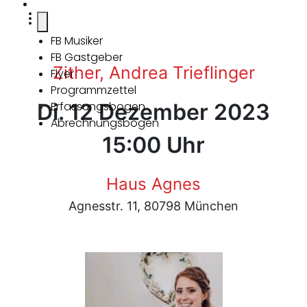
FB Musiker
FB Gastgeber
Zither, Andrea Trieflinger
Flyer
Programmzettel
Di. 12 Dezember 2023
Erfassungsbogen
Abrechnungsbogen
15:00 Uhr
Haus Agnes
Agnesstr. 11, 80798 München