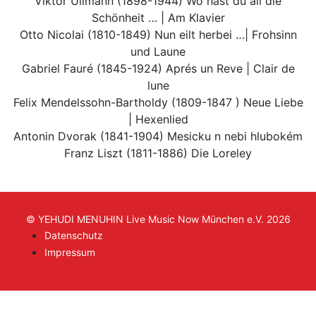
Viktor Ullmann (1898-1944) Wo hast du all die
Schönheit … | Am Klavier
Otto Nicolai (1810-1849) Nun eilt herbei …| Frohsinn
und Laune
Gabriel Fauré (1845-1924) Aprés un Reve | Clair de
lune
Felix Mendelssohn-Bartholdy (1809-1847 ) Neue Liebe
| Hexenlied
Antonin Dvorak (1841-1904) Mesicku n nebi hlubokém
Franz Liszt (1811-1886) Die Loreley
© YEHUDI MENUHIN Live Music Now München e.V. 2026
Datenschutz
Impressum