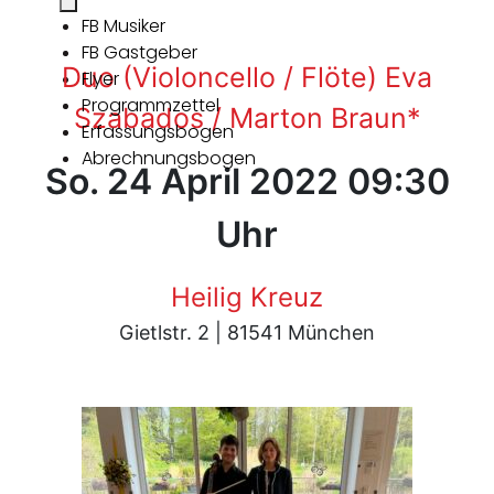
FB Musiker
FB Gastgeber
Duo (Violoncello / Flöte) Eva
Flyer
Programmzettel
Szabados / Marton Braun*
Erfassungsbogen
Abrechnungsbogen
So. 24 April 2022 09:30
Uhr
Heilig Kreuz
Gietlstr. 2 | 81541 München