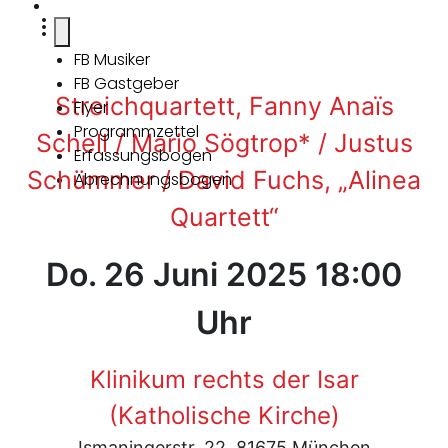
FB Musiker
FB Gastgeber
Streichquartett, Fanny Anaïs
Flyer
Programmzettel
Schell / Mario Sögtrop* / Justus
Erfassungsbogen
Schümmer / David Fuchs, „Alinea
Abrechnungsbogen
Quartett“
Do. 26 Juni 2025 18:00
Uhr
Klinikum rechts der Isar
(Katholische Kirche)
Ismaningerstr. 22, 81675 München