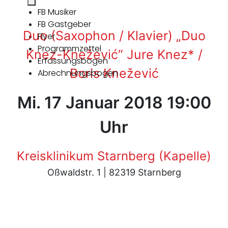
FB Musiker
FB Gastgeber
Duo (Saxophon / Klavier) „Duo
Flyer
Programmzettel
Knez-Knežević“ Jure Knez* /
Erfassungsbogen
Boris Knežević
Abrechnungsbogen
Mi. 17 Januar 2018 19:00
Uhr
Kreisklinikum Starnberg (Kapelle)
Oßwaldstr. 1 | 82319 Starnberg