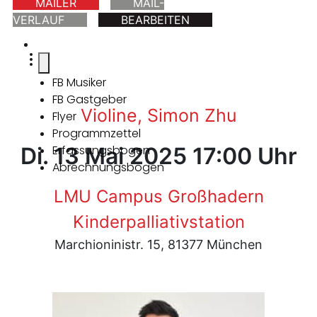
MAILER
MAIL-
VERLAUF
BEARBEITEN
FB Musiker
FB Gastgeber
Violine, Simon Zhu
Flyer
Programmzettel
Di. 13 Mai 2025 17:00 Uhr
Erfassungsbogen
Abrechnungsbogen
LMU Campus Großhadern
Kinderpalliativstation
Marchioninistr. 15, 81377 München