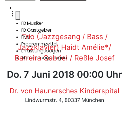
FB Musiker
FB Gastgeber
Trio (Jazzgesang / Bass /
Flyer
Programmzettel
Jazzklavier) Haidt Amélie*/
Erfassungsbogen
Barreira Gabriel / Reßle Josef
Abrechnungsbogen
Do. 7 Juni 2018 00:00 Uhr
Dr. von Haunersches Kinderspital
Lindwurmstr. 4, 80337 München