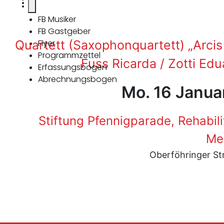
FB Musiker
FB Gastgeber
Quartett (Saxophonquartett) „Arcis
Flyer
Programmzettel
Fuss Ricarda / Zotti Ed
Erfassungsbogen
Abrechnungsbogen
Mo. 16 Janua
Stiftung Pfennigparade, Rehabil
Me
Oberföhringer St