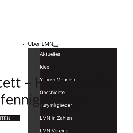
Über LMN
Aktuelles
Idee
ett – Hierluksch /
Yehudi Menuhin
Geschichte
 Pfennigparade
Jurymitglieder
LMN in Zahlen
ITEN
LMN Vereine