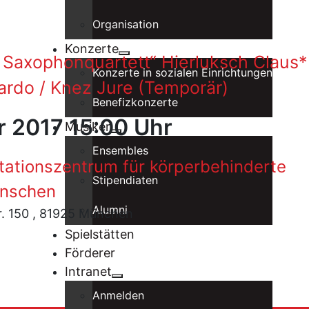
Organisation
Konzerte
 Saxophonquartett“ Hierluksch Claus*
Konzerte in sozialen Einrichtungen
uardo / Knez Jure (Temporär)
Benefizkonzerte
r 2017 15:00 Uhr
Musiker
Ensembles
itationszentrum für körperbehinderte
Stipendiaten
nschen
Alumni
r. 150 , 81925 München
Spielstätten
Förderer
Intranet
Anmelden