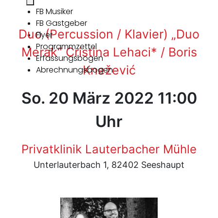
FB Musiker
FB Gastgeber
Duo (Percussion / Klavier) „Duo
Flyer
Programmzettel
Merak“ Cristina Lehaci* / Boris
Erfassungsbogen
Knežević
Abrechnungsbogen
So. 20 März 2022 11:00
Uhr
Privatklinik Lauterbacher Mühle
Unterlauterbach 1, 82402 Seeshaupt