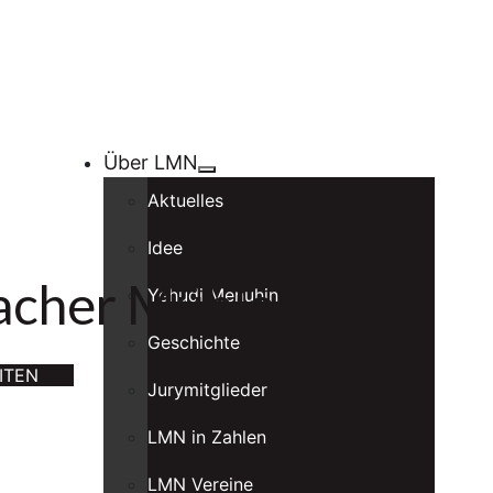
Über LMN
Aktuelles
Idee
bacher Mühle
Yehudi Menuhin
Geschichte
ITEN
Jurymitglieder
LMN in Zahlen
LMN Vereine