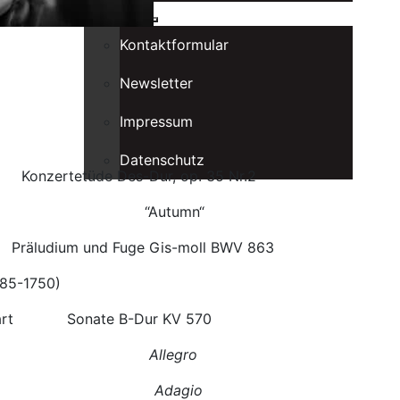
Kontakt
Kontaktformular
Newsletter
Impressum
Datenschutz
rtetüde Des-Dur, op. 35 Nr.2
44) “Autumn“
udium und Fuge Gis-moll BWV 863
685-1750)
zart Sonate B-Dur KV 570
-1791)
Allegro
agio