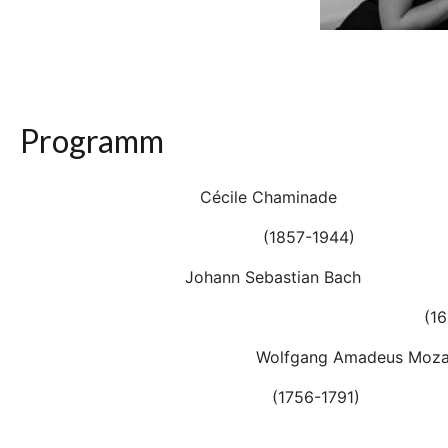
Programm
Cécile Chaminade Konze
(1857-19
Johann Sebastian Bach Präl
(1
Wolfgang Amadeus Mo
(1756
Ad