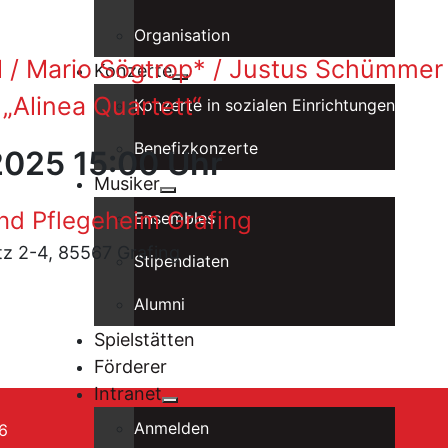
Organisation
l / Mario Sögtrop* / Justus Schümmer 
Konzerte
„Alinea Quartett“
Konzerte in sozialen Einrichtungen
Benefizkonzerte
 2025 15:00 Uhr
Musiker
nd Pflegeheim Grafing
Ensembles
z 2-4, 85567 Grafing
Stipendiaten
Alumni
Spielstätten
Förderer
Intranet
Anmelden
6