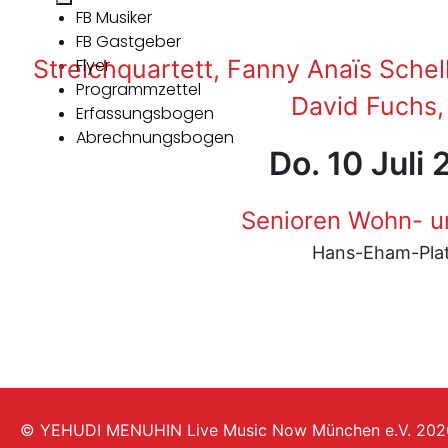
FB Musiker
FB Gastgeber
Streichquartett, Fanny Anaïs Schel
Flyer
Programmzettel
David Fuchs, 
Erfassungsbogen
Abrechnungsbogen
Do. 10 Juli
Senioren Wohn- u
Hans-Eham-Plat
© YEHUDI MENUHIN Live Music Now München e.V. 202