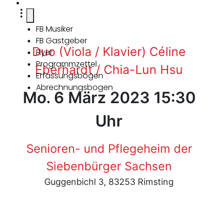
FB Musiker
FB Gastgeber
Duo (Viola / Klavier) Céline
Flyer
Programmzettel
Eberhardt / Chia-Lun Hsu
Erfassungsbogen
Abrechnungsbogen
Mo. 6 März 2023 15:30
Uhr
Senioren- und Pflegeheim der
Siebenbürger Sachsen
Guggenbichl 3, 83253 Rimsting