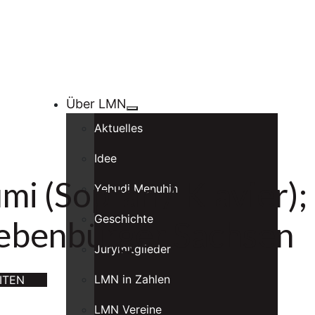
Über LMN
Aktuelles
Idee
i (Sopran / Klavier);
Yehudi Menuhin
Geschichte
iebenbürger Sachsen
Jurymitglieder
LMN in Zahlen
ITEN
LMN Vereine