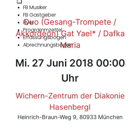
FB Musiker
FB Gastgeber
Duo (Gesang-Trompete /
Flyer
Programmzettel
Akkordeon) Gat Yael* / Dafka
Erfassungsbogen
Maria
Abrechnungsbogen
Mi. 27 Juni 2018 00:00
Uhr
Wichern-Zentrum der Diakonie
Hasenbergl
Heinrich-Braun-Weg 9, 80933 München