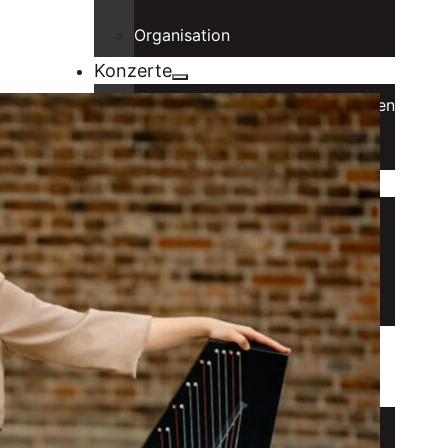
Organisation
Konzerte
Konzerte in sozialen Einrichtungen
Benefizkonzerte
Musiker
Ensembles
Stipendiaten
Alumni
Spielstätten
Förderer
Intranet
Anmelden