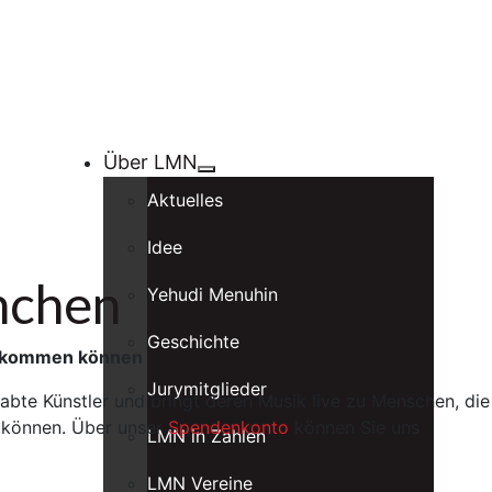
Über LMN
Aktuelles
Idee
nchen
Yehudi Menuhin
Geschichte
rt kommen können
Jurymitglieder
bte Künstler und bringt deren Musik live zu Menschen, die
 können. Über unser
Spendenkonto
können Sie uns
LMN in Zahlen
LMN Vereine