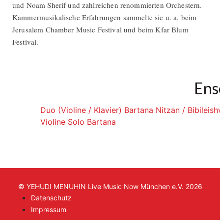
und Noam Sherif und zahlreichen renommierten Orchestern.
Kammermusikalische Erfahrungen sammelte sie u. a. beim
Jerusalem Chamber Music Festival und beim Kfar Blum
Festival.
Ens
Duo (Violine / Klavier) Bartana Nitzan / Bibileishv
Violine Solo Bartana
© YEHUDI MENUHIN Live Music Now München e.V. 2026
Datenschutz
Impressum