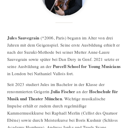
Jules Sauvegrain
(*2006, Paris) begann im Alter von drei
Jahren mit dem Geigenspiel. Seine erste Ausbildung erhielt er
nach der Suzuki-Methode bei seiner Mutter Anne-Laure
Sauvegrain sowie später bei Dan Dery in Genf. 2021 setzte er
Purcell School for Young Musicians
seine Ausbildung an der
in London bei Nathaniel Vallois fort.
Seit 2023 studiert Jules im Bachelor in der Klasse der
Julia Fischer
Hochschule für
renommierten Geigerin
an der
Musik und Theater München
. Wichtige musikalische
Impulse erhält er zudem durch regelmäßige
Kammermusikkurse bei Raphaël Merlin (Cellist des Quatuor
Ebène) sowie durch Meisterkurse bei Boris Kushnir (Schloss
Academy Hamburg), Andreas Janke und Troels Svane