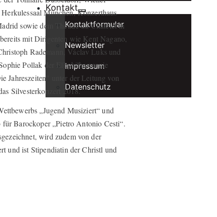
Kontakt
, Herkulessaal München, Konzerthaus
Kontaktformular
Madrid sowie dem Théatre du Chatêlet in
e bereits mit Dirigenten wie Kent Nagano,
Newsletter
Christoph Rademann, Václav Luks und
Sophie Pollak der Elbphilharmonie
Impressum
 Jahreszeiten" unter der Leitung von
Datenschutz
as Silvesterkonzert 2018.
 Wettbewerbs „Jugend Musiziert“ und
 für Barockoper „Pietro Antonio Cesti“.
gezeichnet, wird zudem von der
und ist Stipendiatin der Christl und