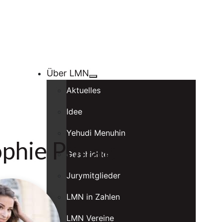
Über LMN
Aktuelles
Idee
Yehudi Menuhin
phie Pollak
Geschichte
Jurymitglieder
LMN in Zahlen
LMN Vereine