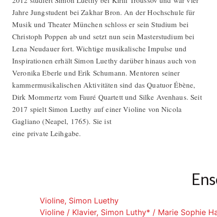
2012 studiert Simon Luethy bei Kirill Troussov und war vier
Jahre Jungstudent bei Zakhar Bron. An der Hochschule für
Musik und Theater München schloss er sein Studium bei
Christoph Poppen ab und setzt nun sein Masterstudium bei
Lena Neudauer fort. Wichtige musikalische Impulse und
Inspirationen erhält Simon Luethy darüber hinaus auch von
Veronika Eberle und Erik Schumann. Mentoren seiner
kammermusikalischen Aktivitäten sind das Quatuor Ébène,
Dirk Mommertz vom Fauré Quartett und Silke Avenhaus. Seit
2017 spielt Simon Luethy auf einer Violine von Nicola
Gagliano (Neapel, 1765). Sie ist
eine private Leihgabe.
Ens
Violine, Simon Luethy
Violine / Klavier, Simon Luthy* / Marie Sophie H